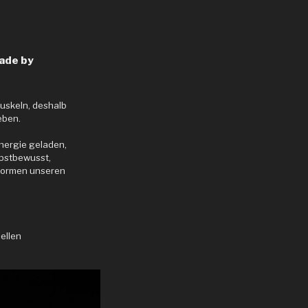
de by
Muskeln, deshalb
ieben.
Energie geladen,
bstbewusst,
formen unseren
ellen