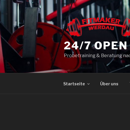
Zum
Inhalt
springen
24/7 OPEN
Probetraining & Beratung nac
Startseite
Über uns