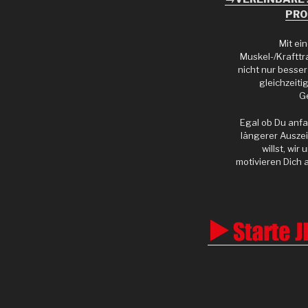
PRO
Mit ei
Muskel-/Krafttr
nicht nur besser
gleichzeiti
G
Egal ob Du anf
längerer Auszei
willst, wir
motivieren Dich